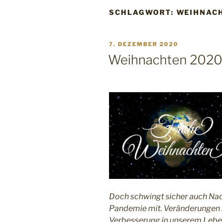
SCHLAGWORT:
WEIHNAC
VERÖFFENTLICHT
7. DEZEMBER 2020
AM
Weihnachten 202
Doch schwingt sicher auch Nac
Pandemie mit. Veränderungen ze
Verbesserung in unserem Lebe