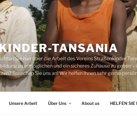
KINDER-TANSANIA
chten Sie hier über die Arbeit des Vereins Straßenkinder Tans
sbildung zu ermöglichen und ein sicheres Zuhause zu geben –
zen? Sprechen Sie uns an! Wir helfen Ihnen sehr gerne persönl
Unsere Arbeit
Über Uns
About us
HELFEN SIE 