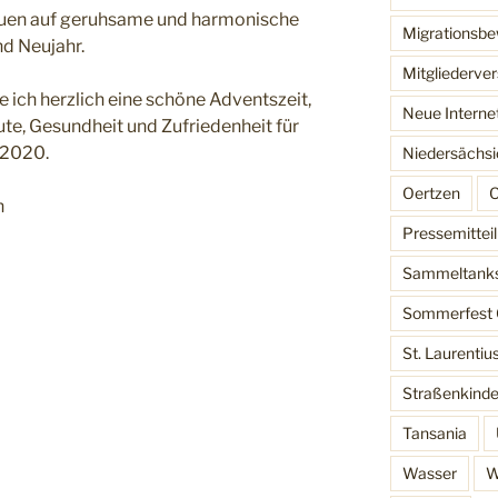
reuen auf geruhsame und harmonische
Migrationsb
d Neujahr.
Mitgliederv
e ich herzlich eine schöne Adventszeit,
Neue Interne
te, Gesundheit und Zufriedenheit für
 2020.
Niedersächsi
Oertzen
O
n
Pressemittei
Sammeltank
Sommerfest 
St. Laurentiu
Straßenkinde
Tansania
Wasser
W