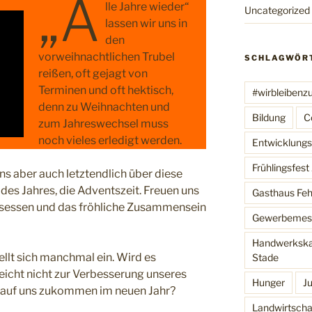
„A
lle Jahre wieder“
Uncategorized
lassen wir uns in
den
vorweihnachtlichen Trubel
SCHLAGWÖR
reißen, oft gejagt von
Terminen und oft hektisch,
#wirbleibenz
denn zu Weihnachten und
Bildung
C
zum Jahreswechsel muss
noch vieles erledigt werden.
Entwicklungsh
Frühlingsfes
uns aber auch letztendlich über diese
es Jahres, die Adventszeit. Freuen uns
Gasthaus Feh
sessen und das fröhliche Zusammensein
Gewerbemes
Handwerkska
llt sich manchmal ein. Wird es
Stade
eicht nicht zur Verbesserung unseres
Hunger
J
 auf uns zukommen im neuen Jahr?
Landwirtscha