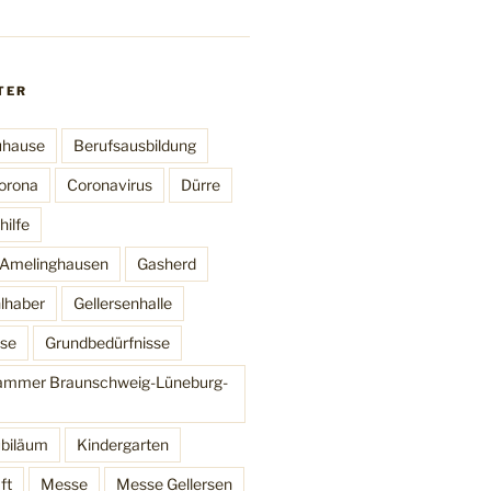
TER
uhause
Berufsausbildung
orona
Coronavirus
Dürre
ilfe
t Amelinghausen
Gasherd
lhaber
Gellersenhalle
se
Grundbedürfnisse
mmer Braunschweig-Lüneburg-
ubiläum
Kindergarten
ft
Messe
Messe Gellersen