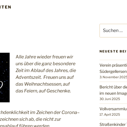
HTEN
Suchen
0
nach:
NEUESTE BE
A
lle Jahre wieder freuen wir
uns über die ganz besondere
Verein präsenti
Zeit im Ablauf des Jahres, die
Südergellerse
Adventszeit. Freuen uns auf
3. November 202
das Weihnachtsessen, auf
Bericht über di
das Feiern, auf Geschenke.
im neuen Imag
30. Juni 2025
Vollversammlu
hdenklichkeit im Zeichen der Corona–
17. April 2025
ichnen sich ab, die nicht zur
Straßenkinder 
nsablauf führen werden.