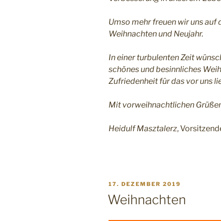
Umso mehr freuen wir uns auf
Weihnachten und Neujahr.
In einer turbulenten Zeit wünsch
schönes und besinnliches Weih
Zufriedenheit für das vor uns l
Mit vorweihnachtlichen Grüße
Heidulf Masztalerz
, Vorsitzend
VERÖFFENTLICHT
17. DEZEMBER 2019
AM
Weihnachten