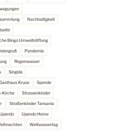
ewegungen
ersammlung
Nachhaltigkeit
tseite
che Bingo Umweltstiftung
stergruß
Pandemie
lung
Regenwasser
s
Singida
Gasthaus Kruse
Spende
s-Kirche
Strassenkinder
r
Straßenkinder Tansania
Upendo
Upendo Home
eihnachten
Weltwassertag