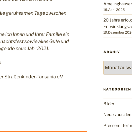
Amelinghausen
16. April 2025
 die geruhsamen Tage zwischen
20 Jahre erfolg
Entwicklungsz
19. Dezember 202
e ich Ihnen und Ihrer Familie ein
nachtsfest sowie alles Gute und
iegende neue Jahr 2021.
ARCHIV
n
Archiv
er Straßenkinder-Tansania e.V.
KATEGORIEN
Bilder
Neues aus dem
Pressemitteilu