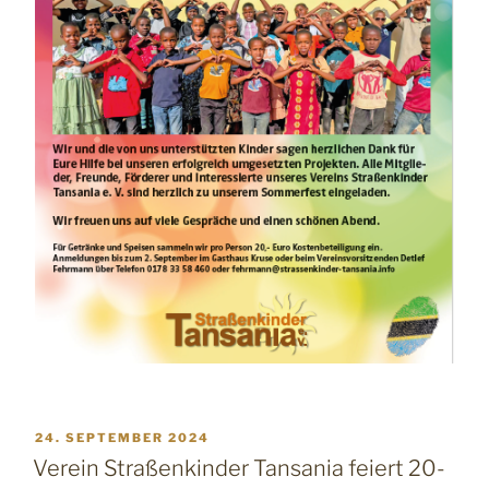
VERÖFFENTLICHT
24. SEPTEMBER 2024
AM
Verein Straßenkinder Tansania feiert 20-