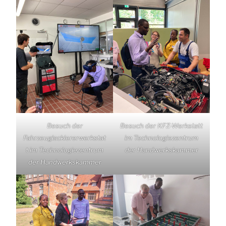
Besuch der
Besuch der KFZ-Werkstatt
Fahrzeuglackiererwerkstat
im Technologiezentrum
t im Technologiezentrum
der Handwerkskammer
der Handwerkskammer