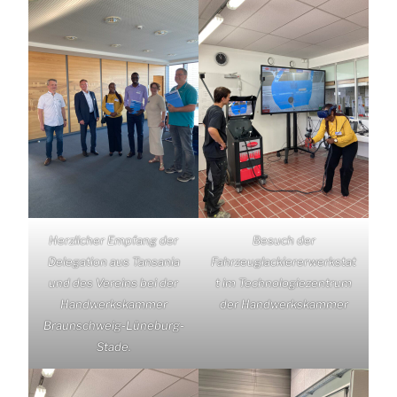
Herzlicher Empfang der
Besuch der
Delegation aus Tansania
Fahrzeuglackiererwerkstat
und des Vereins bei der
t im Technologiezentrum
Handwerkskammer
der Handwerkskammer
Braunschweig-Lüneburg-
Stade.