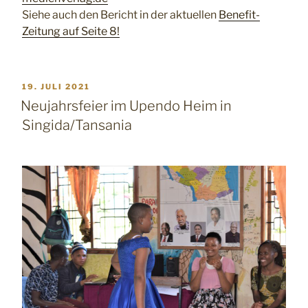
Siehe auch den Bericht in der aktuellen
Benefit-
Zeitung auf Seite 8!
VERÖFFENTLICHT
19. JULI 2021
AM
Neujahrsfeier im Upendo Heim in
Singida/Tansania