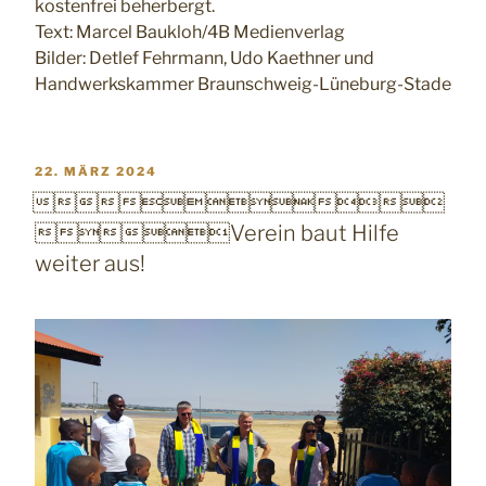
kostenfrei beherbergt.
Text: Marcel Baukloh/4B Medienverlag
Bilder: Detlef Fehrmann, Udo Kaethner und
Handwerkskammer Braunschweig-Lüneburg-Stade
VERÖFFENTLICHT
22. MÄRZ 2024
AM

Verein baut Hilfe
weiter aus!