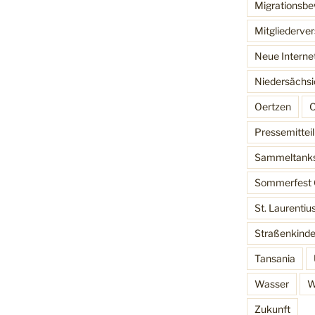
Migrationsb
Mitgliederv
Neue Interne
Niedersächsi
Oertzen
O
Pressemittei
Sammeltank
Sommerfest 
St. Laurentiu
Straßenkinde
Tansania
Wasser
W
Zukunft