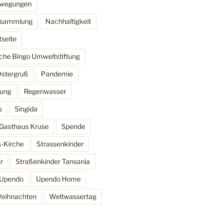
ewegungen
ersammlung
Nachhaltigkeit
tseite
che Bingo Umweltstiftung
stergruß
Pandemie
lung
Regenwasser
s
Singida
Gasthaus Kruse
Spende
s-Kirche
Strassenkinder
r
Straßenkinder Tansania
Upendo
Upendo Home
eihnachten
Weltwassertag