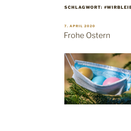
SCHLAGWORT:
#WIRBLEI
VERÖFFENTLICHT
7. APRIL 2020
AM
Frohe Ostern