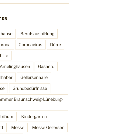
TER
uhause
Berufsausbildung
orona
Coronavirus
Dürre
ilfe
t Amelinghausen
Gasherd
lhaber
Gellersenhalle
se
Grundbedürfnisse
mmer Braunschweig-Lüneburg-
ubiläum
Kindergarten
ft
Messe
Messe Gellersen