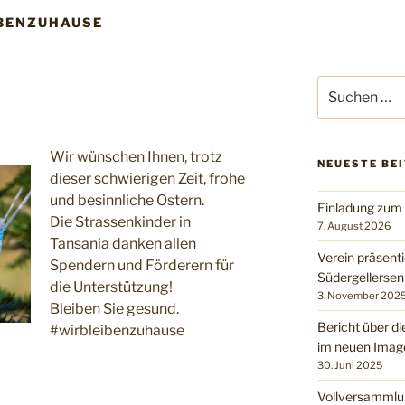
BENZUHAUSE
Suchen
nach:
Wir wünschen Ihnen, trotz
NEUESTE BE
dieser schwierigen Zeit, frohe
und besinnliche Ostern.
Einladung zum
Die Strassenkinder in
7. August 2026
Tansania danken allen
Verein präsenti
Spendern und Förderern für
Südergellerse
die Unterstützung!
3. November 202
Bleiben Sie gesund.
Bericht über di
#wirbleibenzuhause
im neuen Imag
30. Juni 2025
Vollversammlu