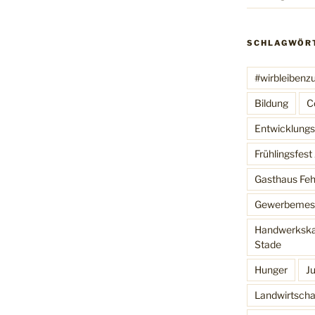
SCHLAGWÖR
#wirbleibenz
Bildung
C
Entwicklungsh
Frühlingsfes
Gasthaus Feh
Gewerbemes
Handwerkska
Stade
Hunger
J
Landwirtscha