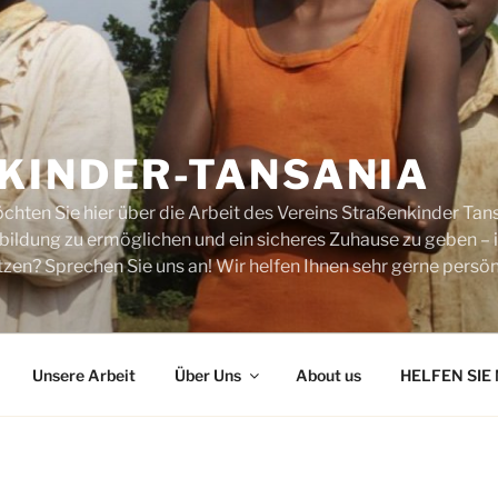
KINDER-TANSANIA
chten Sie hier über die Arbeit des Vereins Straßenkinder Tans
sbildung zu ermöglichen und ein sicheres Zuhause zu geben –
zen? Sprechen Sie uns an! Wir helfen Ihnen sehr gerne persönl
Unsere Arbeit
Über Uns
About us
HELFEN SIE 