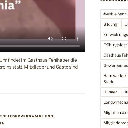
#wirbleibenz
Bildung
C
Entwicklungsh
Frühlingsfes
Gasthaus Feh
Uhr findet im Gasthaus Fehlhaber die
Gewerbemes
ins statt. Mitglieder und Gäste sind
Handwerkska
Stade
Hunger
J
Landwirtscha
Migrationsb
ITGLIEDERVERSAMMLUNG
,
Mitgliederv
A