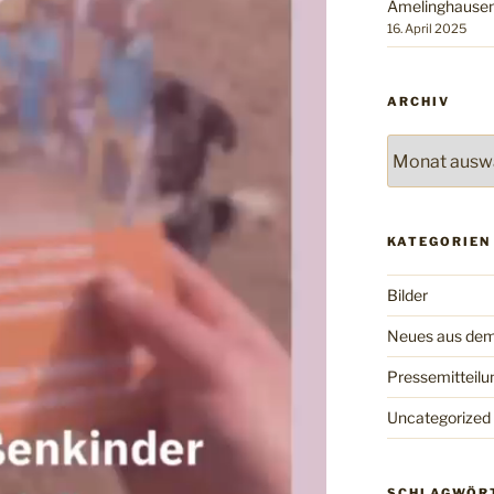
Amelinghausen
16. April 2025
ARCHIV
Archiv
KATEGORIEN
Bilder
Neues aus dem
Pressemitteilu
Uncategorized
SCHLAGWÖR