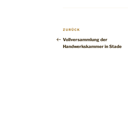
Beitragsnavigation
Vorheriger
ZURÜCK
Beitrag
Vollversammlung der
Handwerkskammer in Stade