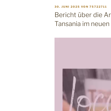
VERÖFFENTLICHT
30. JUNI 2025
VON
75722711
AM
Bericht über die A
Tansania im neuen