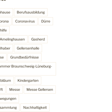
uhause
Berufsausbildung
orona
Coronavirus
Dürre
ilfe
t Amelinghausen
Gasherd
lhaber
Gellersenhalle
se
Grundbedürfnisse
mmer Braunschweig-Lüneburg-
ubiläum
Kindergarten
ft
Messe
Messe Gellersen
ewegungen
ersammlung
Nachhaltigkeit