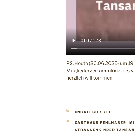
PS. Heute (30.06.2025) um 19 
Mitgliederversammlung des Vere
herzlich willkommen!
KATEGORIEN
UNCATEGORIZED
SCHLAGWÖRTER
GASTHAUS FEHLHABER
,
M
STRASSENKINDER TANSANI