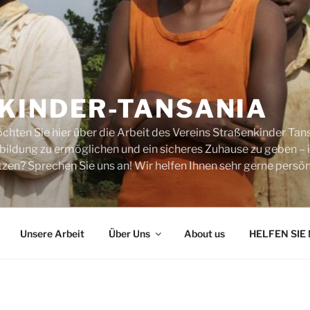
KINDER-TANSANIA
chten Sie hier über die Arbeit des Vereins Straßenkinder Tans
sbildung zu ermöglichen und ein sicheres Zuhause zu geben –
zen? Sprechen Sie uns an! Wir helfen Ihnen sehr gerne persönl
Unsere Arbeit
Über Uns
About us
HELFEN SIE 