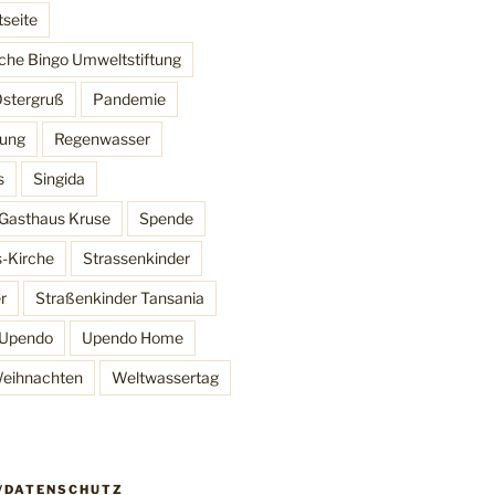
tseite
che Bingo Umweltstiftung
stergruß
Pandemie
lung
Regenwasser
s
Singida
Gasthaus Kruse
Spende
s-Kirche
Strassenkinder
r
Straßenkinder Tansania
Upendo
Upendo Home
eihnachten
Weltwassertag
/DATENSCHUTZ