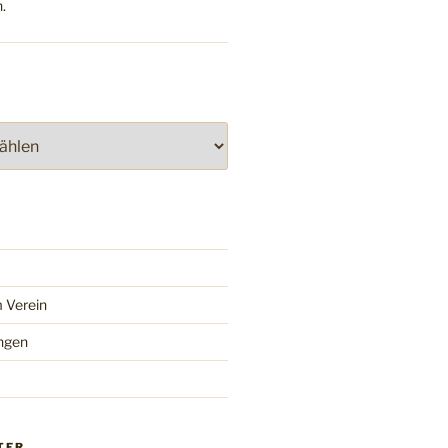
.
 Verein
ngen
TER