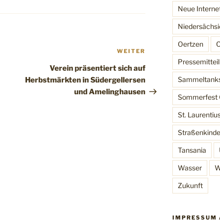
Neue Interne
Niedersächsi
Oertzen
O
Nächster
WEITER
Beitrag
Pressemittei
Verein präsentiert sich auf
Sammeltank
Herbstmärkten in Südergellersen
und Amelinghausen
Sommerfest 
St. Laurentiu
Straßenkinde
Tansania
Wasser
W
Zukunft
IMPRESSUM 