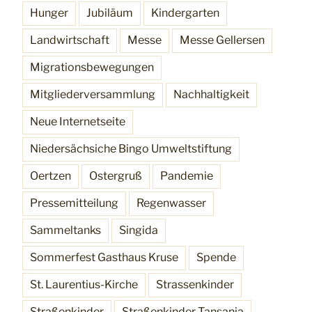
Hunger
Jubiläum
Kindergarten
Landwirtschaft
Messe
Messe Gellersen
Migrationsbewegungen
Mitgliederversammlung
Nachhaltigkeit
Neue Internetseite
Niedersächsiche Bingo Umweltstiftung
Oertzen
Ostergruß
Pandemie
Pressemitteilung
Regenwasser
Sammeltanks
Singida
Sommerfest Gasthaus Kruse
Spende
St. Laurentius-Kirche
Strassenkinder
Straßenkinder
Straßenkinder Tansania