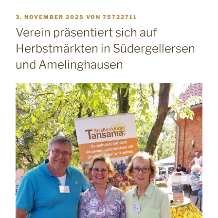
VERÖFFENTLICHT
3. NOVEMBER 2025
VON
75722711
AM
Verein präsentiert sich auf
Herbstmärkten in Südergellersen
und Amelinghausen