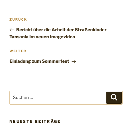
Beitragsnavigation
Vorheriger
ZURÜCK
Beitrag
Bericht über die Arbeit der Straßenkinder
Tansania im neuen Imagevideo
Nächster
WEITER
Beitrag
Einladung zum Sommerfest
Suchen
Suchen
nach:
NEUESTE BEITRÄGE