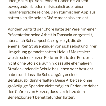
über „Halleluja“ von Leonard Cohen bis zu sehr
bewegenden Liedern in Kisuaheli oder einer
Indianersprache reichte. Den stürmischen Applaus
hatten sich die beiden Chöre mehr als verdient.
Vor dem Auftritt der Chöre hatte der Verein in einer
Präsentation seine Arbeit in Tansania vorgestellt,
aber auch Schnappschüsse gezeigt, die die
ehemaligen Straßenkinder von sich selbst und ihrer
Umgebung gemacht hatten. Heidulf Masztalerz
wies in seiner kurzen Rede am Ende des Konzerts
nicht ohne Stolz darauf hin, dass alle ehemaligen
Straßenkinder die Schule besuchen oder besucht
haben und dass die Schulabgänger eine
Berufsausbildung erhalten. Diese Arbeit sei ohne
großzügige Spenden nicht möglich. Er dankte daher
den Chören von Herzen, dass sie sich zu dem
Benefizkonzert bereitgefunden hatten.