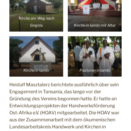
Kirche am Weg nach
Singida
Kirche in Iambi mit Altar
Kirche in Iambi
Pastoren in Iambi
Heidulf Masztalerz berichtete ausführlich über sein
Engagement in Tansania, das lange vor der
Gründung des Vereins begonnen hatte. Er hatte an
Entwicklungsprojekten der Handwerksförderung
Ost-Afrika e.V. (HOAV) mitgearbeitet. Die HOAV war
aus der Zusammenarbeit mit dem ökumenischen
Landesarbeitskreis Handwerk und Kirchen in