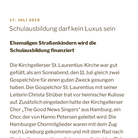
VERÖFFENTLICHT
17. JULI 2015
AM
Schulausbildung darf kein Luxus sein
Ehemaligen Straßenkindern wird die
Schulausbildung finanziert
Die Kirchgellerser St. Laurentius-Kirche war gut
gefüllt, als am Sonnabend, den 11. Juli gleich zwei
Gospelchöre für einen guten Zweck gesungen
haben. Der Gospelchor St. Laurentius mit seiner
Leiterin Christa Strüber trat vor heimischer Kulisse
auf. Zusätzlich eingeladen hatte der Kirchgellerser
Chor „The Good News Singers“ aus Hamburg, ein
Chor, der von Hanno Petersen geleitet wird. Die
Hamburger Chormitglieder waren mit dem Zug
nach Lüneburg gekommen und mit dem Rad nach