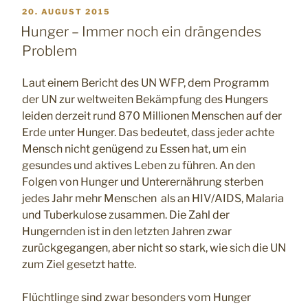
VERÖFFENTLICHT
20. AUGUST 2015
AM
Hunger – Immer noch ein drängendes
Problem
Laut einem Bericht des UN WFP, dem Programm
der UN zur weltweiten Bekämpfung des Hungers
leiden derzeit rund 870 Millionen Menschen auf der
Erde unter Hunger. Das bedeutet, dass jeder achte
Mensch nicht genügend zu Essen hat, um ein
gesundes und aktives Leben zu führen. An den
Folgen von Hunger und Unterernährung sterben
jedes Jahr mehr Menschen als an HIV/AIDS, Malaria
und Tuberkulose zusammen. Die Zahl der
Hungernden ist in den letzten Jahren zwar
zurückgegangen, aber nicht so stark, wie sich die UN
zum Ziel gesetzt hatte.
Flüchtlinge sind zwar besonders vom Hunger