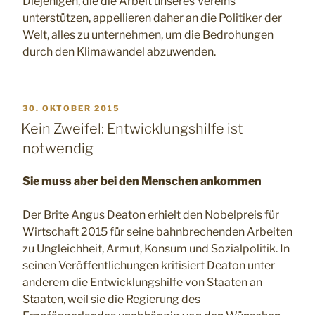
Diejenigen, die die Arbeit unseres Vereins
unterstützen, appellieren daher an die Politiker der
Welt, alles zu unternehmen, um die Bedrohungen
durch den Klimawandel abzuwenden.
VERÖFFENTLICHT
30. OKTOBER 2015
AM
Kein Zweifel: Entwicklungshilfe ist
notwendig
Sie muss aber bei den Menschen ankommen
Der Brite Angus Deaton erhielt den Nobelpreis für
Wirtschaft 2015 für seine bahnbrechenden Arbeiten
zu Ungleichheit, Armut, Konsum und Sozialpolitik. In
seinen Veröffentlichungen kritisiert Deaton unter
anderem die Entwicklungshilfe von Staaten an
Staaten, weil sie die Regierung des