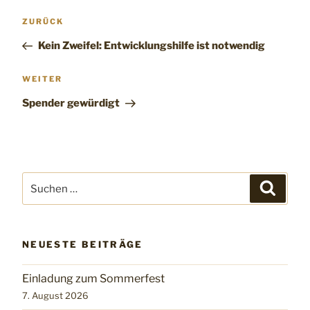
Beitragsnavigation
Vorheriger
ZURÜCK
Beitrag
Kein Zweifel: Entwicklungshilfe ist notwendig
Nächster
WEITER
Beitrag
Spender gewürdigt
Suchen
Suchen
nach:
NEUESTE BEITRÄGE
Einladung zum Sommerfest
7. August 2026