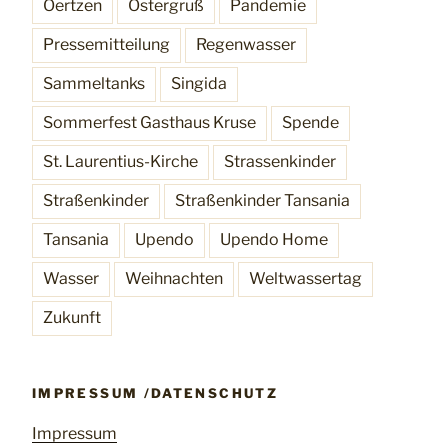
Oertzen
Ostergruß
Pandemie
Pressemitteilung
Regenwasser
Sammeltanks
Singida
Sommerfest Gasthaus Kruse
Spende
St. Laurentius-Kirche
Strassenkinder
Straßenkinder
Straßenkinder Tansania
Tansania
Upendo
Upendo Home
Wasser
Weihnachten
Weltwassertag
Zukunft
IMPRESSUM /DATENSCHUTZ
Impressum