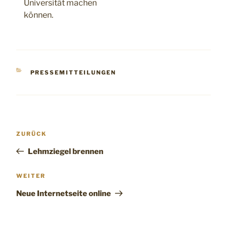
Universität machen
können.
KATEGORIEN
PRESSEMITTEILUNGEN
Beitragsnavigation
Vorheriger
ZURÜCK
Beitrag
Lehmziegel brennen
Nächster
WEITER
Beitrag
Neue Internetseite online