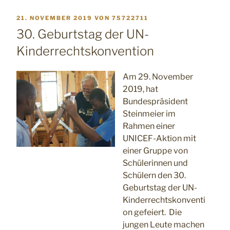
VERÖFFENTLICHT
21. NOVEMBER 2019
VON
75722711
AM
30. Geburtstag der UN-
Kinderrechtskonvention
Am 29. November
2019, hat
Bundespräsident
Steinmeier im
Rahmen einer
UNICEF-Aktion mit
einer Gruppe von
Schülerinnen und
Schülern den 30.
Geburtstag der UN-
Kinderrechtskonventi
on gefeiert. Die
jungen Leute machen