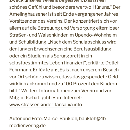
Zweck unseres Vereins begeistern. Das ist ein
schönes Gefühl und besonders wertvoll für uns.“ Der
Amelinghausener ist seit Ende vergangenen Jahres
Vorsitzender des Vereins. Der konzentriert sich vor
allem auf die Betreuung und Versorgung elternloser
Straßen- und Waisenkinder im Upendo-Wohnheim
und Schulbildung. „Nach dem Schulabschluss wird
den jungen Erwachsenen eine Berufsausbildung
oder ein Studium als Sprungbrett in ein
selbstbestimmtes Leben finanziert“, erklärte Detlef
Fehrmann. Er fügte an: „Es ist nach unserem Besuch
vor Ort schön zu wissen, dass das gespendete Geld
wirklich ankommt und zu 100 Prozent den Kindern
hilft.“ Weitere Informationen zum Verein und zur
Mitgliedschaft gibt es im Internet:
www.
strassenkinder-tansania.info
Autor und Foto: Marcel Baukloh, baukloh@4b-
medienverlag.de