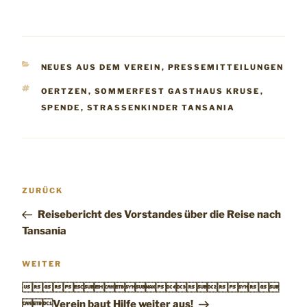
KATEGORIEN
NEUES AUS DEM VEREIN
,
PRESSEMITTEILUNGEN
SCHLAGWÖRTER
OERTZEN
,
SOMMERFEST GASTHAUS KRUSE
,
SPENDE
,
STRASSENKINDER TANSANIA
Beitragsnavigation
Vorheriger
ZURÜCK
Beitrag
Reisebericht des Vorstandes über die Reise nach
Tansania
Nächster
WEITER
Beitrag

Verein baut Hilfe weiter aus!