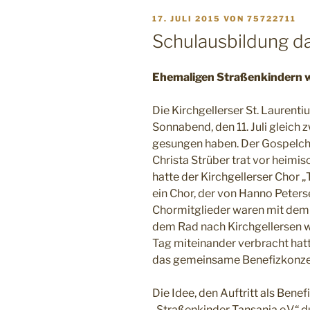
VERÖFFENTLICHT
17. JULI 2015
VON
75722711
AM
Schulausbildung da
Ehemaligen Straßenkindern wi
Die Kirchgellerser St. Laurentiu
Sonnabend, den 11. Juli gleich
gesungen haben. Der Gospelchor
Christa Strüber trat vor heimis
hatte der Kirchgellerser Chor
ein Chor, der von Hanno Peters
Chormitglieder waren mit de
dem Rad nach Kirchgellersen w
Tag miteinander verbracht hat
das gemeinsame Benefizkonze
Die Idee, den Auftritt als Bene
„Straßenkinder Tansania e.V.“ d