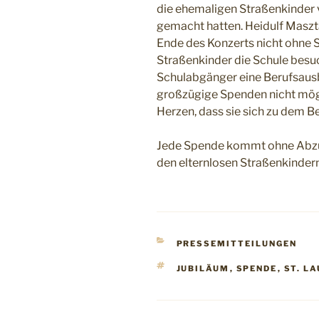
die ehemaligen Straßenkinder 
gemacht hatten. Heidulf Maszta
Ende des Konzerts nicht ohne S
Straßenkinder die Schule besu
Schulabgänger eine Berufsausbi
großzügige Spenden nicht mögl
Herzen, dass sie sich zu dem B
Jede Spende kommt ohne Abzu
den elternlosen Straßenkindern
KATEGORIEN
PRESSEMITTEILUNGEN
SCHLAGWÖRTER
JUBILÄUM
,
SPENDE
,
ST. L