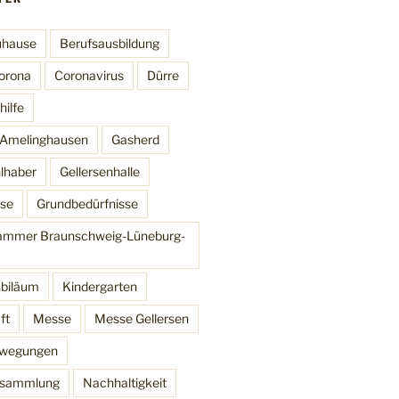
uhause
Berufsausbildung
orona
Coronavirus
Dürre
ilfe
t Amelinghausen
Gasherd
lhaber
Gellersenhalle
se
Grundbedürfnisse
mmer Braunschweig-Lüneburg-
ubiläum
Kindergarten
ft
Messe
Messe Gellersen
ewegungen
ersammlung
Nachhaltigkeit