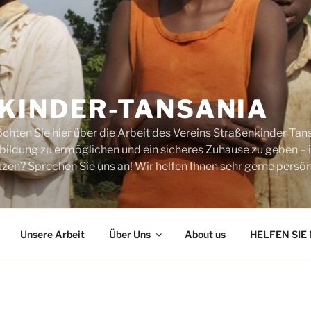
KINDER-TANSANIA
chten Sie hier über die Arbeit des Vereins Straßenkinder Tans
sbildung zu ermöglichen und ein sicheres Zuhause zu geben –
zen? Sprechen Sie uns an! Wir helfen Ihnen sehr gerne persönl
Unsere Arbeit
Über Uns
About us
HELFEN SIE 