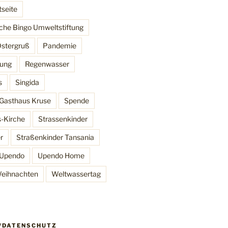
tseite
che Bingo Umweltstiftung
stergruß
Pandemie
lung
Regenwasser
s
Singida
Gasthaus Kruse
Spende
s-Kirche
Strassenkinder
r
Straßenkinder Tansania
Upendo
Upendo Home
eihnachten
Weltwassertag
/DATENSCHUTZ