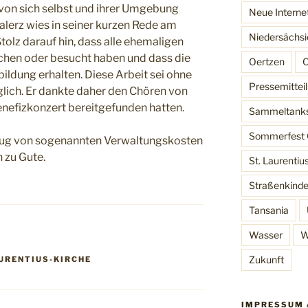
von sich selbst und ihrer Umgebung
Neue Interne
lerz wies in seiner kurzen Rede am
Niedersächsi
tolz darauf hin, dass alle ehemaligen
chen oder besucht haben und dass die
Oertzen
O
ldung erhalten. Diese Arbeit sei ohne
Pressemittei
ich. Er dankte daher den Chören von
enefizkonzert bereitgefunden hatten.
Sammeltank
Sommerfest 
g von sogenannten Verwaltungskosten
 zu Gute.
St. Laurentiu
Straßenkinde
Tansania
Wasser
W
Zukunft
AURENTIUS-KIRCHE
IMPRESSUM 