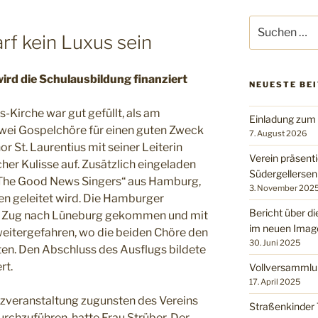
Suchen
rf kein Luxus sein
nach:
rd die Schulausbildung finanziert
NEUESTE BE
s-Kirche war gut gefüllt, als am
Einladung zum
 zwei Gospelchöre für einen guten Zweck
7. August 2026
 St. Laurentius mit seiner Leiterin
Verein präsenti
cher Kulisse auf. Zusätzlich eingeladen
Südergellerse
 „The Good News Singers“ aus Hamburg,
3. November 202
en geleitet wird. Die Hamburger
Bericht über di
m Zug nach Lüneburg gekommen und mit
im neuen Imag
eitergefahren, wo die beiden Chöre den
30. Juni 2025
ten. Den Abschluss des Ausflugs bildete
rt.
Vollversammlu
17. April 2025
fizveranstaltung zugunsten des Vereins
Straßenkinder 
urchzuführen, hatte Frau Strüber. Der