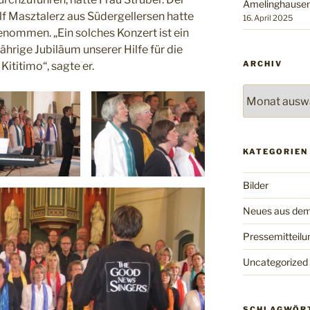
Amelinghausen
lf Masztalerz aus Südergellersen hatte
16. April 2025
ommen. „Ein solches Konzert ist ein
hrige Jubiläum unserer Hilfe für die
ARCHIV
ititimo“, sagte er.
Archiv
KATEGORIEN
Bilder
Neues aus dem
Pressemitteilu
Uncategorized
SCHLAGWÖR