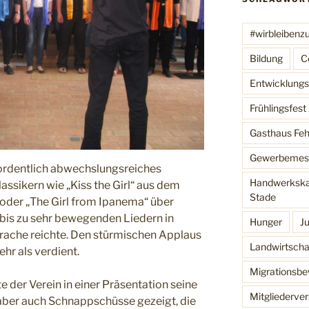
#wirbleibenz
Bildung
C
Entwicklungsh
Frühlingsfes
Gasthaus Feh
Gewerbemes
ordentlich abwechslungsreiches
Handwerkska
ssikern wie „Kiss the Girl“ aus dem
Stade
 oder „The Girl from Ipanema“ über
 bis zu sehr bewegenden Liedern in
Hunger
J
prache reichte. Den stürmischen Applaus
Landwirtscha
hr als verdient.
Migrationsb
e der Verein in einer Präsentation seine
Mitgliederv
, aber auch Schnappschüsse gezeigt, die