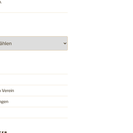
.
 Verein
ngen
TER