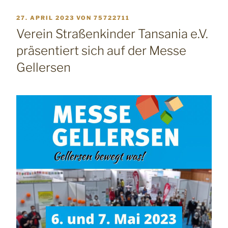
VERÖFFENTLICHT
27. APRIL 2023
VON
75722711
AM
Verein Straßenkinder Tansania e.V.
präsentiert sich auf der Messe
Gellersen