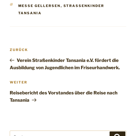
SCHLAGWÖRTER
MESSE GELLERSEN
,
STRASSENKINDER T
ANSANIA
Beitragsnavigation
Vorheriger
ZURÜCK
Beitrag
Verein Straßenkinder Tansania e.V. fördert die
Ausbildung von Jugendlichen im Friseurhandwerk.
Nächster
WEITER
Beitrag
Reisebericht des Vorstandes über die Reise nach
Tansania
Suchen
Suchen